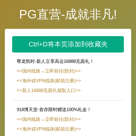
PG直营-成就非凡!
Ctrl+D将本页添加到收藏夹
尊龙凯时-新人立享高达16888见面礼！
<<国内线路→立即前往(防封)>>
<<海外或VPN线路(邮箱注册)>>
<<新人16888见面礼领取入口>>
918博天堂-首存限时赠送100%礼金！
<<国内线路→立即前往(防封)>>
<<海外或VPN线路(邮箱注册)>>